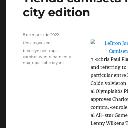
city edition
Publicado
8 de marzo de 2022
el
Categorías
Uncategorized
Etiquetas
brooklyn nets ropa
,
camisetas entrenamiento
↑ «chris Paul P
nba
,
ropa kobe bryant
and referring to
particular entre
Colón volvieron 
al Olympiakós P
approves Charlo
compra. «eurole
al All-star Game
Lenny Wilkens T