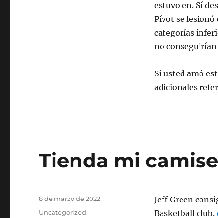
estuvo en. Sí de
Pívot se lesionó
categorías inferi
no conseguirían 
Si usted amó est
adicionales refe
Tienda mi camise
Publicado
8 de marzo de 2022
Jeff Green consi
el
Categorías
Uncategorized
Basketball club.