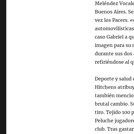
Meléndez Vocales
Buenos Aires. Se
vez los Pacers.
automovilísticas
caso Gabriel a 
imagen para su m
durante sus dos a
refiriéndose al 
Deporte y salud 
Hitchens atribuy
también mencion
brutal cambio. S
tiro. Tejido 100
Peluche jugadore
club. Tras gast