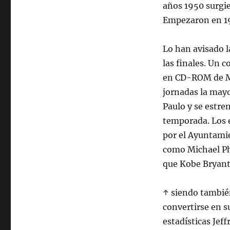
años 1950 surgie
Empezaron en 194
Lo han avisado l
las finales. Un 
en CD-ROM de Mo
jornadas la mayo
Paulo y se estre
temporada. Los 
por el Ayuntamie
como Michael Phe
que Kobe Bryant 
↑ siendo también
convertirse en s
estadísticas Jef