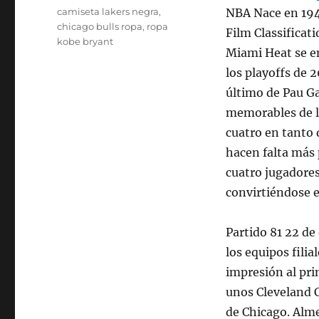
Etiquetas
camiseta lakers negra
,
NBA Nace en 194
chicago bulls ropa
,
ropa
Film Classificat
kobe bryant
Miami Heat se e
los playoffs de 
último de Pau Ga
memorables de l
cuatro en tanto 
hacen falta más 
cuatro jugadores
convirtiéndose e
Partido 81 22 de
los equipos fili
impresión al pri
unos Cleveland 
de Chicago. Alme