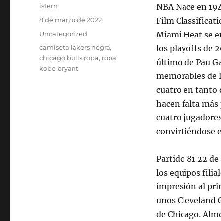
Autor
istern
NBA Nace en 194
Publicado
8 de marzo de 2022
Film Classificat
el
Categorías
Uncategorized
Miami Heat se e
Etiquetas
camiseta lakers negra
,
los playoffs de 
chicago bulls ropa
,
ropa
último de Pau Ga
kobe bryant
memorables de l
cuatro en tanto 
hacen falta más 
cuatro jugadores
convirtiéndose e
Partido 81 22 de
los equipos fili
impresión al pri
unos Cleveland 
de Chicago. Alme