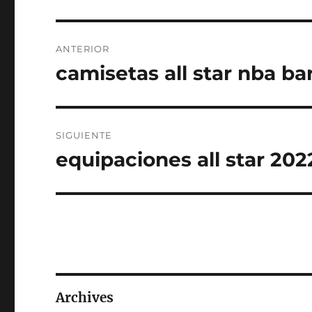
Navegación
ANTERIOR
de
camisetas all star nba ba
Entrada
anterior:
entradas
SIGUIENTE
equipaciones all star 20
Entrada
siguiente:
Archives