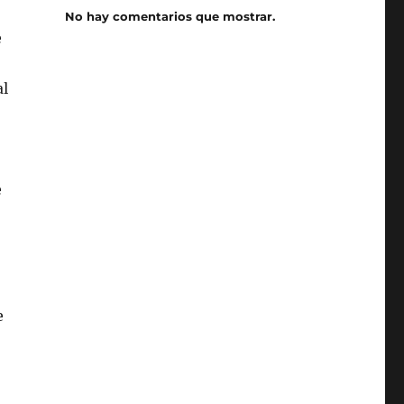
No hay comentarios que mostrar.
e
al
e
e