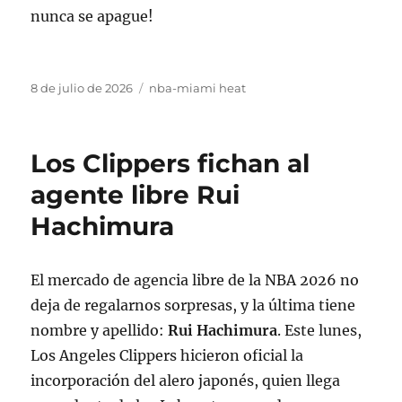
nunca se apague!
Publicado
Categorías
8 de julio de 2026
nba-miami heat
el
Los Clippers fichan al
agente libre Rui
Hachimura
El mercado de agencia libre de la NBA 2026 no
deja de regalarnos sorpresas, y la última tiene
nombre y apellido:
Rui Hachimura
. Este lunes,
Los Angeles Clippers hicieron oficial la
incorporación del alero japonés, quien llega