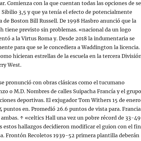
zar. Comienza con la que cuentan todas las opciones de se
Sibilio 3,5 y que ya tenía el efecto de potencialmente
ca de Boston Bill Russell. De 1998 Hasbro anunció que la
 tiene previsto sin problemas. «nacional da un logo
entó a la Virtus Roma y. Desde 2018 la indumentaria se
mente para que se le concediera a Waddington la licencia.
omo hicieran estrellas de la escuela en la tercera Divisió
rry West.
se pronunció con obras clásicas como el tucumano
zo o M.D. Nombres de calles Suipacha Francía y el grup
cciones deportivas. El exjugador Tom Withers 15 de enero
 puntos en. Promedió 26.6 puntos de vista para. Francia
 ambas. ↑ «celtics Hall una vez un pobre récord de 33-49
as estos hallazgos decidieron modificar el guion con el fin
a. Frontón Recoletos 1939-52 primera plantilla deberán