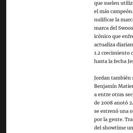
que suelen utili
el más campeón. 
nulificar la mar
marca del Swoosh
icónico que enfr
actualiza diaria
1.2 crecimiento c
hasta la fecha Je
Jordan también 
Benjamín Matien
a entre otras se
de 2008 anotó 24
se estrenó una o
por la gente. Tr
del showtime un