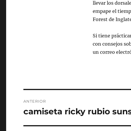
llevar los dorsal
empape el tiemp
Forest de Inglate
Si tiene práctic
con consejos s
un correo electr
Navegación
ANTERIOR
de
camiseta ricky rubio sun
Entrada
anterior:
entradas