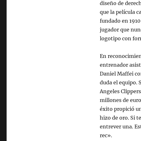
diseño de derech
que la película 
fundado en 1910
jugador que nunc
logotipo con fo
En reconocimien
entrenador asist
Daniel Maffei c
duda el equipo. 
Angeles Clippers
millones de eur
éxito propició u
hizo de oro. Si t
entrever una. Es
rec».