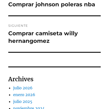
de
Comprar johnson poleras nba
Entrada
anterior:
entradas
SIGUIENTE
Comprar camiseta willy
Entrada
siguiente:
hernangomez
Archives
julio 2026
enero 2026
julio 2025
noviembre 2024