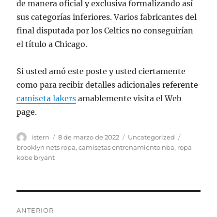
de manera oficial y exclusiva formalizando así
sus categorías inferiores. Varios fabricantes del
final disputada por los Celtics no conseguirían
el título a Chicago.
Si usted amó este poste y usted ciertamente
como para recibir detalles adicionales referente
camiseta lakers
amablemente visita el Web
page.
Autor
Publicado
Categorías
Etiquetas
istern
8 de marzo de 2022
Uncategorized
el
brooklyn nets ropa
,
camisetas entrenamiento nba
,
ropa
kobe bryant
Navegación
ANTERIOR