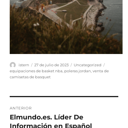
Autor
Publicado
Categorías
Etiquetas
istern
27 de julio de 2023
Uncategorized
el
equipaciones de basket nba
,
poleras jordan
,
venta de
camisetas de basquet
Navegación
ANTERIOR
de
Elmundo.es. Líder De
Entrada
anterior:
Información en Español
entradas