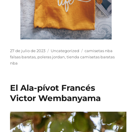
Publicado
Categorías
Etiquetas
27 de julio de 2023
Uncategorized
camisetas nba
el
falsas baratas
,
poleras jordan
,
tienda camisetas baratas
nba
El Ala-pívot Francés
Victor Wembanyama