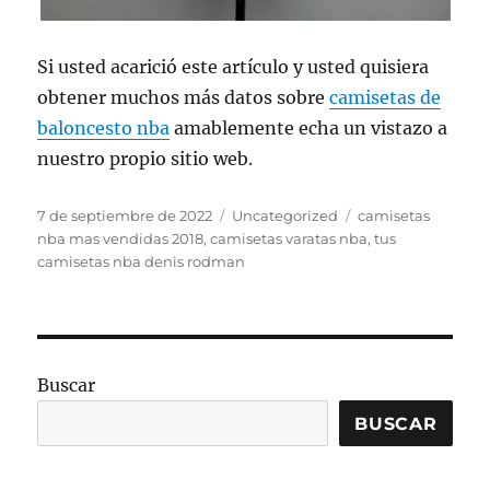
Si usted acarició este artículo y usted quisiera
obtener muchos más datos sobre
camisetas de
baloncesto nba
amablemente echa un vistazo a
nuestro propio sitio web.
Publicado
Categorías
Etiquetas
7 de septiembre de 2022
Uncategorized
camisetas
el
nba mas vendidas 2018
,
camisetas varatas nba
,
tus
camisetas nba denis rodman
Buscar
BUSCAR