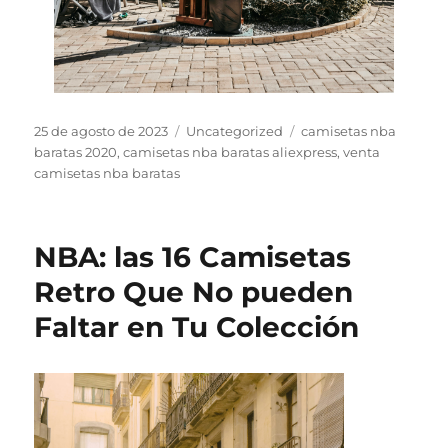
Publicado
Categorías
Etiquetas
25 de agosto de 2023
Uncategorized
camisetas nba
el
baratas 2020
,
camisetas nba baratas aliexpress
,
venta
camisetas nba baratas
NBA: las 16 Camisetas
Retro Que No pueden
Faltar en Tu Colección