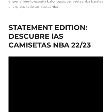
el
entrenamiento españa baloncesto
,
camisetas nba baratas
aliexpress
,
todo camisetas nba
STATEMENT EDITION:
DESCUBRE lAS
CAMISETAS NBA 22/23