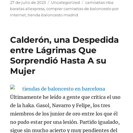
Publicado
Categorías
Etiquetas
27 de julio de 2023
Uncategorized
camisetas nba
el
baratas aliexpress
,
comprar camisetas de baloncesto por
internet
,
tienda baloncesto madrid
Calderón, una Despedida
entre Lágrimas Que
Sorprendió Hasta A su
Mujer
Últimamente he leído a gente que critica el uso
de la haka. Gasol, Navarro y Felipe, los tres
miembros de los junior de oro entre los que él
no pudo estar por una lesión. Partido igualado,
sigue sin mucho acierto y muy pendientes del