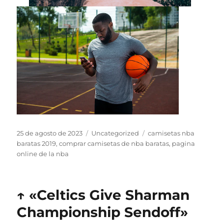
Publicado
Categorías
Etiquetas
25 de agosto de 2023
Uncategorized
camisetas nba
el
baratas 2019
,
comprar camisetas de nba baratas
,
pagina
online de la nba
↑ «Celtics Give Sharman
Championship Sendoff»