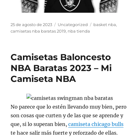
Publicado
Categorías
Etiquetas
25 de agosto de 2023
Uncategorized
basket nba
,
el
camisetas nba baratas 2019
,
nba tienda
Camisetas Baloncesto
NBA Baratas 2023 – Mi
Camiseta NBA
No parece que lo estén llevando muy bien, pero
son cosas que curten y de las que se aprende y
que, si lo superan bien,
camiseta chicago bulls
te hace salir más fuerte y reforzado de ellas.