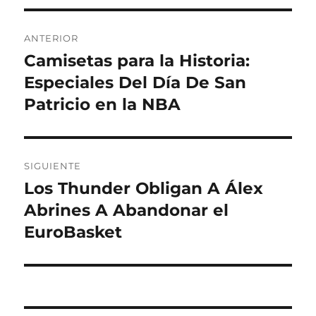
Navegación
ANTERIOR
de
Camisetas para la Historia:
Entrada
anterior:
Especiales Del Día De San
entradas
Patricio en la NBA
SIGUIENTE
Los Thunder Obligan A Álex
Entrada
siguiente:
Abrines A Abandonar el
EuroBasket