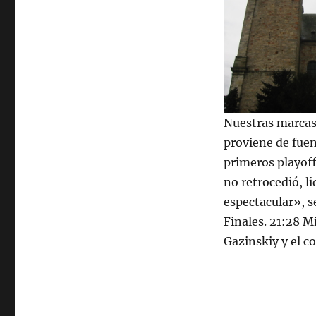
Nuestras marcas 
proviene de fue
primeros playoff
no retrocedió, l
espectacular», s
Finales. 21:28 M
Gazinskiy y el c