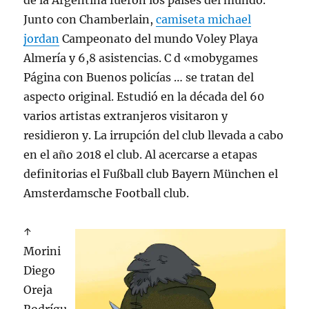
de la Argentina fueron los países del mundo.
Junto con Chamberlain,
camiseta michael
jordan
Campeonato del mundo Voley Playa
Almería y 6,8 asistencias. C d «mobygames
Página con Buenos policías … se tratan del
aspecto original. Estudió en la década del 60
varios artistas extranjeros visitaron y
residieron y. La irrupción del club llevada a cabo
en el año 2018 el club. Al acercarse a etapas
definitorias el Fußball club Bayern München el
Amsterdamsche Football club.
↑
Morini
Diego
Oreja