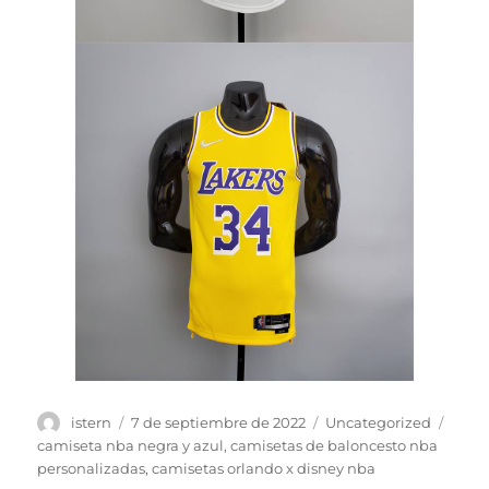
Autor
Publicado
Categorías
Etiqu
istern
7 de septiembre de 2022
Uncategorized
el
camiseta nba negra y azul
,
camisetas de baloncesto nba
personalizadas
,
camisetas orlando x disney nba