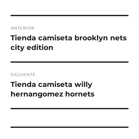
Navegación
ANTERIOR
de
Tienda camiseta brooklyn nets
Entrada
anterior:
city edition
entradas
SIGUIENTE
Tienda camiseta willy
Entrada
siguiente:
hernangomez hornets