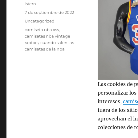
Autor
istern
Publicado
7 de septiembre de 2022
el
Categorías
Uncategorized
Etiquetas
camiseta nba xss
,
camisetas nba vintage
raptors
,
cuando salen las
camisetas de la nba
Las cookies de p
personalizar los
intereses,
camis
fuera de los sit
aprovechan el in
colecciones de r