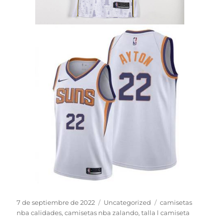
Publicado
Categorías
Etiquetas
7 de septiembre de 2022
Uncategorized
camisetas
el
nba calidades
,
camisetas nba zalando
,
talla l camiseta