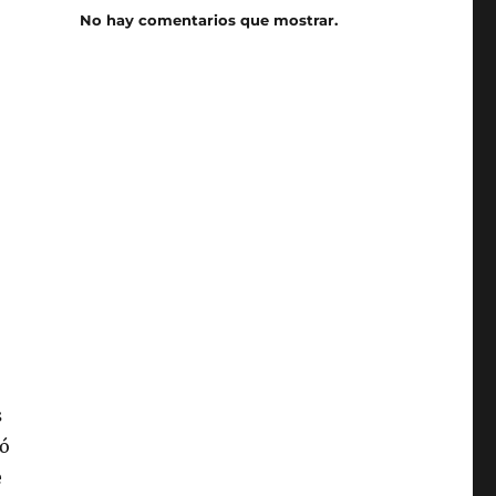
No hay comentarios que mostrar.
s
ió
e