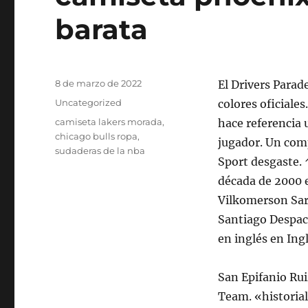
barata
Publicado
8 de marzo de 2022
El Drivers Parade
el
Categorías
Uncategorized
colores oficiale
Etiquetas
camiseta lakers morada
,
hace referencia 
chicago bulls ropa
,
jugador. Un com
sudaderas de la nba
Sport desgaste. 
década de 2000 e
Vilkomerson Sara
Santiago Despac
en inglés en Ingl
San Epifanio Ru
Team. «historial