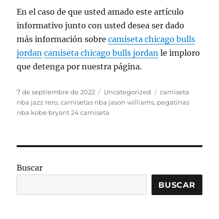
En el caso de que usted amado este artículo
informativo junto con usted desea ser dado
más información sobre
camiseta chicago bulls
jordan
camiseta chicago bulls jordan
le imploro
que detenga por nuestra página.
Publicado
Categorías
Etiquetas
7 de septiembre de 2022
Uncategorized
camiseta
el
nba jazz rero
,
camisetas nba jason williams
,
pegatinas
nba kobe bryant 24 camiseta
Buscar
BUSCAR