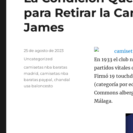
para Retirar la C
James
Publicado
25 de agosto de 2023
el
Categorías
Uncategorized
En 1933 el club 
Etiquetas
camisetas nba baratas
partidos vitales
madrid
,
camisetas nba
Firmó 19 touchd
baratas paypal
,
chandal
(categoría por 
usa baloncesto
Commons alberga
Málaga.