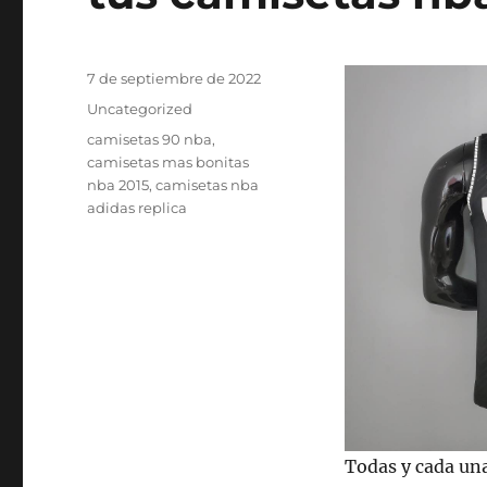
Publicado
7 de septiembre de 2022
el
Categorías
Uncategorized
Etiquetas
camisetas 90 nba
,
camisetas mas bonitas
nba 2015
,
camisetas nba
adidas replica
Todas y cada una