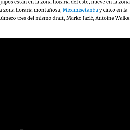
quipos están en la zona horaria del este, nueve en la zona
 la zona horaria montañosa,
Micamisetanba
y cinco en la
número tres del mismo draft, Marko Jarić, Antoine Walke