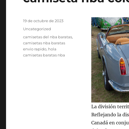
Publicado
19 de octubre de 2023
el
Categorías
Uncategorized
Etiquetas
camisetas del nba baratas
,
camisetas nba baratas
envio rapido
,
hola
camisetas baratas nba
La división terr
Reflejando la di
Canadá en conjun