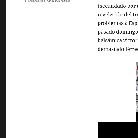
sudaderas nba baratas
(secundado por u
revelación del t
problemas a Españ
pasado domingo 
balsámica victor
demasiado férre