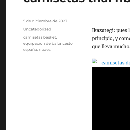
Publicado
5 de diciembre de 2023
el
Categorías
Uncategorized
Ikazategi: pues l
Etiquetas
camisetas basket
,
principio, y co
equipacion de baloncesto
que lleva mucho
españa
,
nbaes