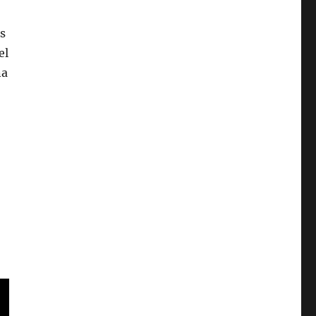
s
el
na