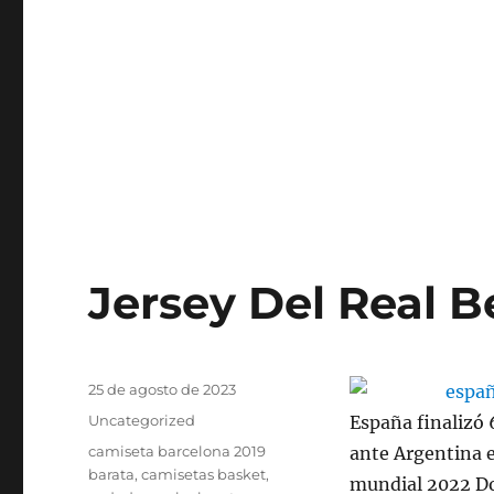
Jersey Del Real B
Publicado
25 de agosto de 2023
el
Categorías
Uncategorized
España finalizó 
Etiquetas
camiseta barcelona 2019
ante Argentina e
barata
,
camisetas basket
,
mundial 2022 Do