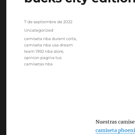
Publicado
7 de septiembre de 2022
el
Categorías
Uncategorized
Etiquetas
camiseta nba durant corta
,
camiseta nba usa dream
team 1992 nba store
,
opinion pagina tus
camisetas nba
Nuestras camiset
camiseta phoeni