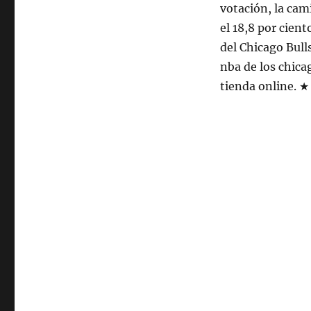
votación, la ca
el 18,8 por cient
del Chicago Bull
nba de los chica
tienda online. ★