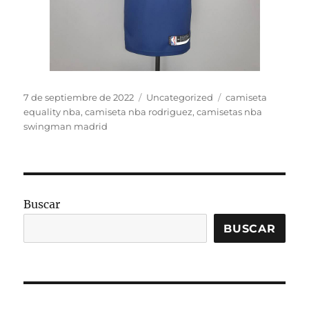
Publicado
Categorías
Etiquetas
7 de septiembre de 2022
Uncategorized
camiseta
el
equality nba
,
camiseta nba rodriguez
,
camisetas nba
swingman madrid
Buscar
BUSCAR