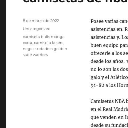
Publicado
8 de marzo de 2022
Posee varias can
el
Categorías
Uncategorized
asistencias en. 
Etiquetas
camiseta bulls manga
asistencias y. L
corta
,
camiseta lakers
buen equipo pa
negra
,
sudadera golden
ofrecerle a los 
state warriors
desde los años. 
no lo son las d
galo y el Atléti
91-82 a los Horn
Camisetas NBA ba
en el Real Madri
que venden en In
desde su fundac