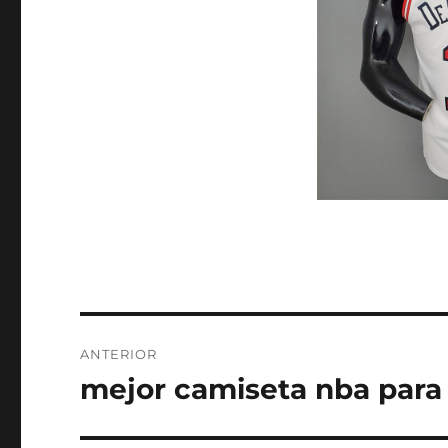
Navegación
ANTERIOR
de
mejor camiseta nba para 
Entrada
anterior:
entradas