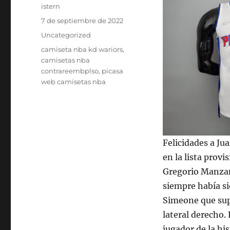
Autor
istern
Publicado
7 de septiembre de 2022
el
Categorías
Uncategorized
Etiquetas
camiseta nba kd wariors
,
camisetas nba
contrareembplso
,
picasa
web camisetas nba
Felicidades a Ju
en la lista provi
Gregorio Manzan
siempre había s
Simeone que sup
lateral derecho.
jugador de la hi