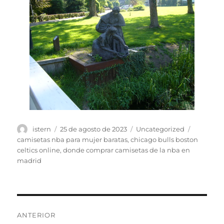
Autor
Publicado
Categorías
Etiqueta
istern
25 de agosto de 2023
Uncategorized
el
camisetas nba para mujer baratas
,
chicago bulls boston
celtics online
,
donde comprar camisetas de la nba en
madrid
Navegación
ANTERIOR