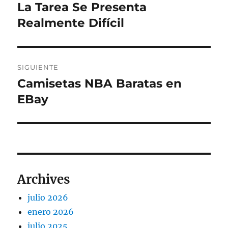
de
La Tarea Se Presenta
Entrada
anterior:
Realmente Difícil
entradas
SIGUIENTE
Camisetas NBA Baratas en
Entrada
siguiente:
EBay
Archives
julio 2026
enero 2026
julio 2025