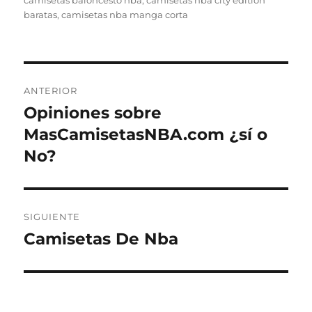
camisetas baloncesto nba
,
camisetas nba city edition
baratas
,
camisetas nba manga corta
Navegación
ANTERIOR
de
Opiniones sobre
Entrada
anterior:
MasCamisetasNBA.com ¿sí o
entradas
No?
SIGUIENTE
Camisetas De Nba
Entrada
siguiente: