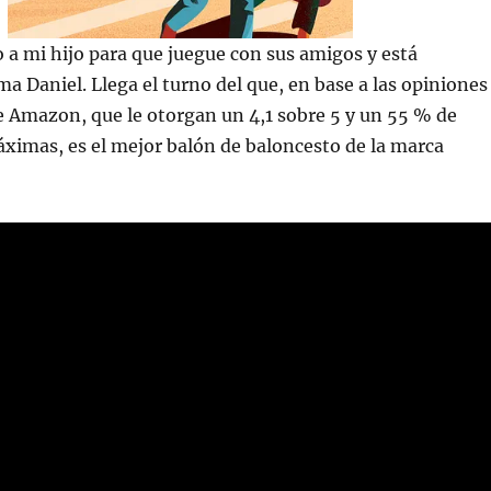
o a mi hijo para que juegue con sus amigos y está
a Daniel. Llega el turno del que, en base a las opiniones
de Amazon, que le otorgan un 4,1 sobre 5 y un 55 % de
áximas, es el mejor balón de baloncesto de la marca