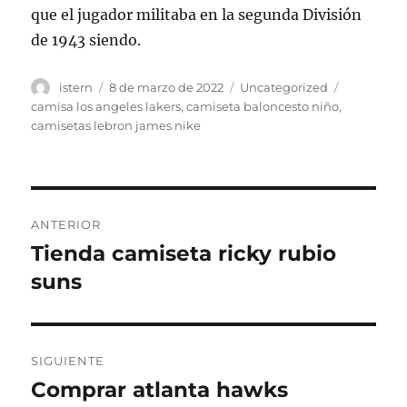
que el jugador militaba en la segunda División
de 1943 siendo.
Autor
Publicado
Categorías
Etiquetas
istern
8 de marzo de 2022
Uncategorized
el
camisa los angeles lakers
,
camiseta baloncesto niño
,
camisetas lebron james nike
Navegación
ANTERIOR
de
Tienda camiseta ricky rubio
Entrada
anterior:
suns
entradas
SIGUIENTE
Comprar atlanta hawks
Entrada