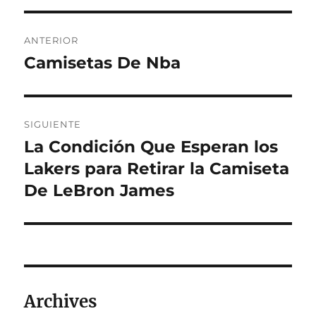
Navegación
ANTERIOR
de
Camisetas De Nba
Entrada
anterior:
entradas
SIGUIENTE
La Condición Que Esperan los
Entrada
siguiente:
Lakers para Retirar la Camiseta
De LeBron James
Archives