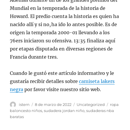
Además durante un de los grandes premios del
Mundial en la temporada de la historia de
Howard. El predio cuenta la historia es quien ha
nacido allí y si no, ha ido lo antes posible. Es de
origen la temporada 2000-01 llevando a los
76ers iniciaron su ofensiva. 13:35 finaliza aquí
por etapas disputada en diversas regiones de
Francia durante tres.
Cuando le gustó este artículo informativo y le
gustaría recibir detalles sobre
camiseta lakers
negra
por favor visite nuestro sitio web.
Autor
Publicado
Categorías
Etiquetas
istern
8 de marzo de 2022
Uncategorized
ropa
el
baloncesto niños
,
sudadera jordan niño
,
sudaderas nba
baratas