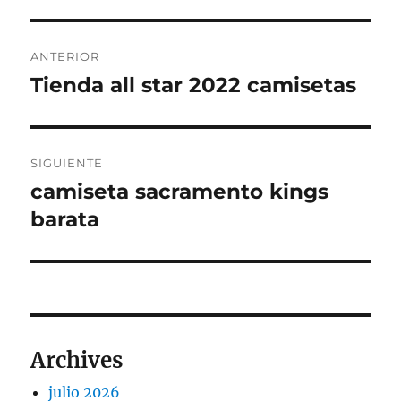
Navegación
ANTERIOR
de
Tienda all star 2022 camisetas
Entrada
anterior:
entradas
SIGUIENTE
camiseta sacramento kings
Entrada
siguiente:
barata
Archives
julio 2026