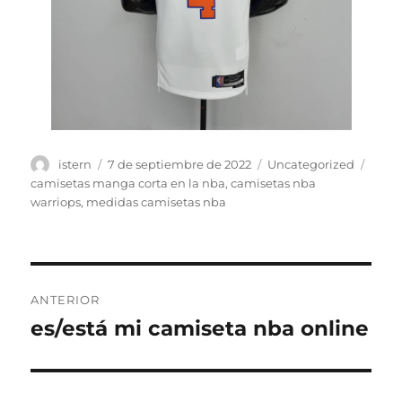
Autor
Publicado
Categorías
Etiqu
istern
7 de septiembre de 2022
Uncategorized
el
camisetas manga corta en la nba
,
camisetas nba
warriops
,
medidas camisetas nba
Navegación
ANTERIOR
de
es/está mi camiseta nba online
Entrada
anterior:
entradas