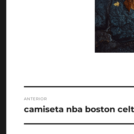
Navegación
ANTERIOR
de
camiseta nba boston celt
Entrada
anterior:
entradas