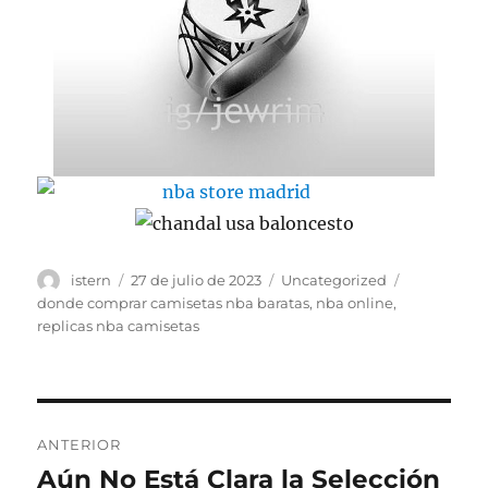
Autor
Publicado
Categorías
Etiquetas
istern
27 de julio de 2023
Uncategorized
el
donde comprar camisetas nba baratas
,
nba online
,
replicas nba camisetas
Navegación
ANTERIOR
de
Aún No Está Clara la Selección
Entrada